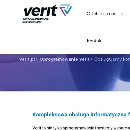
O Tobie i o nas
Kontakt
OBSŁUGUJEMY KOM
verit.pl
>
Oprogramowanie Verit
>
Obsługujemy ko
Kompleksowa obsługa informatyczna f
Verit to nie tylko oprogramowanie i systemy wsparci