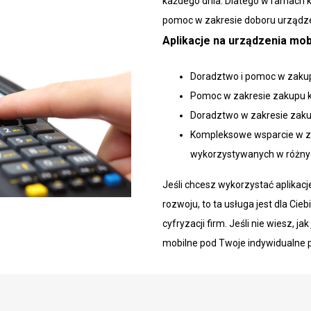
każdego dnia. Dlatego w ramach k
pomoc w zakresie doboru urządz
Aplikacje na urządzenia mo
Doradztwo i pomoc w zakup
Pomoc w zakresie zakupu k
Doradztwo w zakresie zakup
Kompleksowe wsparcie w za
wykorzystywanych w różnyc
Jeśli chcesz wykorzystać aplikacj
rozwoju, to ta usługa jest dla Cieb
cyfryzacji firm. Jeśli nie wiesz, j
mobilne pod Twoje indywidualne p