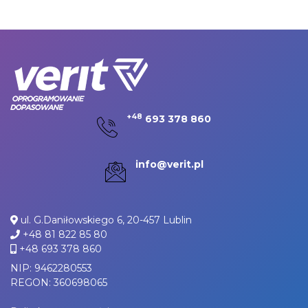
+48
693 378 860
info@verit.pl
ul. G.Daniłowskiego 6, 20-457 Lublin
+48 81 822 85 80
+48 693 378 860
NIP: 9462280553
REGON: 360698065